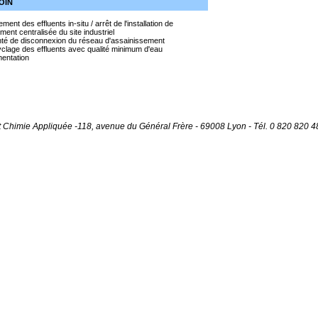
OIN
ement des effluents in-situ / arrêt de l'installation de
ement centralisée du site industriel
nté de disconnexion du réseau d'assainissement
clage des effluents avec qualité minimum d'eau
mentation
Chimie Appliquée -118, avenue du Général Frère - 69008 Lyon - Tél. 0 820 820 489