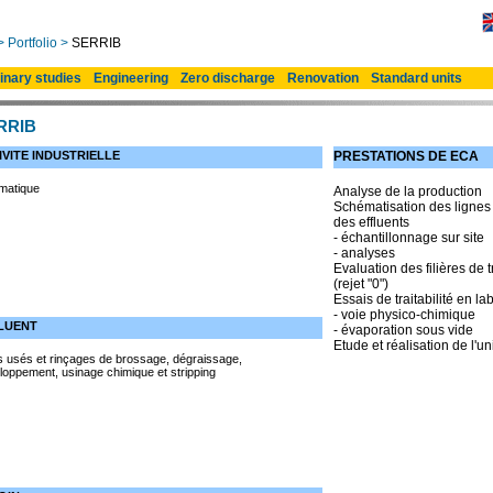
>
Portfolio
>
SERRIB
inary studies
Engineering
Zero discharge
Renovation
Standard units
RRIB
IVITE INDUSTRIELLE
PRESTATIONS DE ECA
rmatique
Analyse de la production
Schématisation des lignes
des effluents
- échantillonnage sur site
- analyses
Evaluation des filières de 
(rejet "0")
Essais de traitabilité en la
- voie physico-chimique
LUENT
- évaporation sous vide
Etude et réalisation de l'un
s usés et rinçages de brossage, dégraissage,
loppement, usinage chimique et stripping