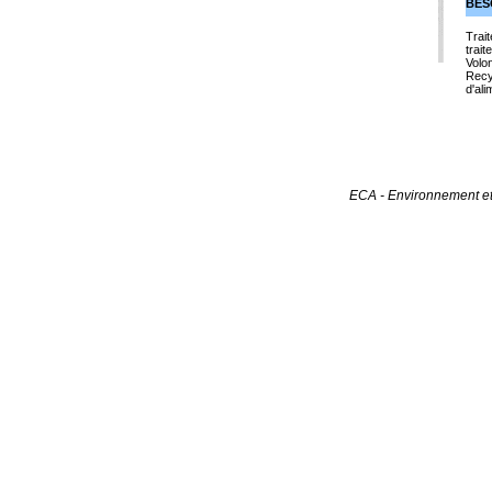
BES
Trait
trait
Volo
Recy
d'ali
ECA - Environnement et 