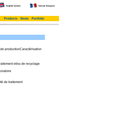
Products
News
Portfolio
 de productionCaractérisation
traitement et/ou de recyclage
boratoire
ité de traitement