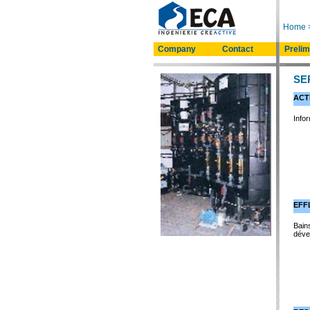
Home
Company
Contact
Prelim
SE
ACT
Info
EFF
Bain
déve