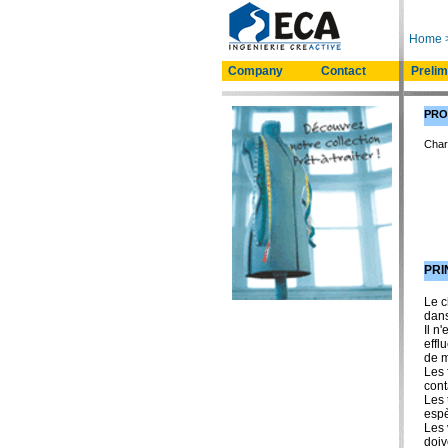
Home
Company
Contact
Prelim
PRO
Char
PRI
Le c
dans
Il n
effl
de m
Les 
cont
Les 
espè
Les 
doiv