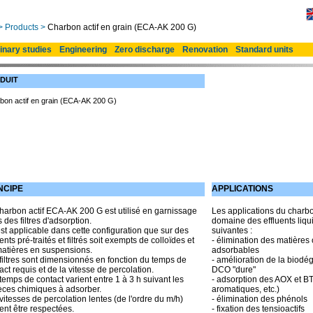
>
Products
>
Charbon actif en grain (ECA-AK 200 G)
inary studies
Engineering
Zero discharge
Renovation
Standard units
DUIT
bon actif en grain (ECA-AK 200 G)
NCIPE
APPLICATIONS
harbon actif ECA-AK 200 G est utilisé en garnissage
Les applications du charb
 des filtres d'adsorption.
domaine des effluents liqui
'est applicable dans cette configuration que sur des
suivantes :
uents pré-traités et filtrés soit exempts de colloïdes et
- élimination des matières
atières en suspensions.
adsorbables
filtres sont dimensionnés en fonction du temps de
- amélioration de la biodégr
act requis et de la vitesse de percolation.
DCO "dure"
temps de contact varient entre 1 à 3 h suivant les
- adsorption des AOX et B
ces chimiques à adsorber.
aromatiques, etc.)
vitesses de percolation lentes (de l'ordre du m/h)
- élimination des phénols
ent être respectées.
- fixation des tensioactifs