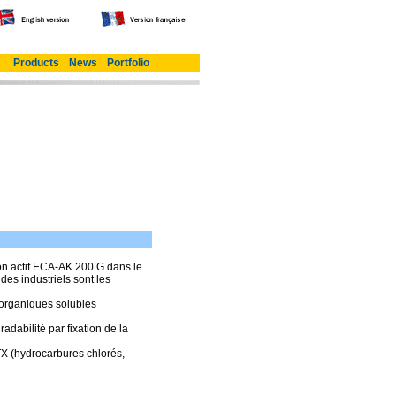
Products
News
Portfolio
on actif ECA-AK 200 G dans le
des industriels sont les
 organiques solubles
adabilité par fixation de la
TX (hydrocarbures chlorés,