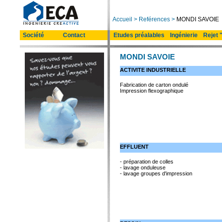
Accueil
>
Reférences
>
MONDI SAVOIE
Société
Contact
Etudes préalables
Ingénierie
Rejet 
MONDI SAVOIE
ACTIVITE INDUSTRIELLE
Fabrication de carton ondulé
Impression flexographique
EFFLUENT
- préparation de colles
- lavage onduleuse
- lavage groupes d'impression