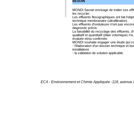
BESOIN
MONDI Savoie envisage de traiter ses efflu
les recycler.
Les effluents flexographiques ont fait l'obje
technique membranaire (ultrafiltration).
Les effluents d'onduleuse n'ont pas encore f
diagnostic précis.
La faisabilité du recyclage des effluents, d
qualitatif et quantitatif (bilan volumique) n
évaluée et/ou confirmée.
MONDI souhaite engager une étude qui con
- l'élaboration d'un dossier technique et b
installations
- la validation de solution applicable
ECA - Environnement et Chimie Appliquée -118, avenue du